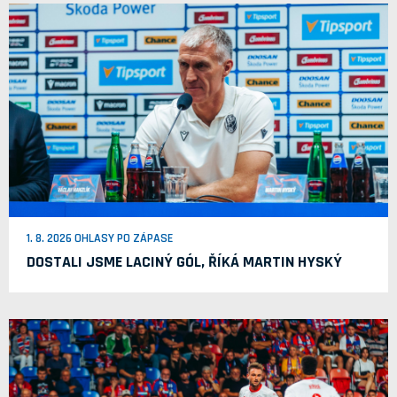
1. 8. 2026 OHLASY PO ZÁPASE
DOSTALI JSME LACINÝ GÓL, ŘÍKÁ MARTIN HYSKÝ