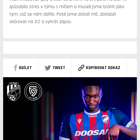
způsobilo stres v týmu s míčem a museli jsme bránit jako
tým, což se nám dařilo. Poté jsme získali míč, dokázali
skórovat na 3:2 a vyhrát zápas.
SDÍLET
TWEET
KOPÍROVAT ODKAZ