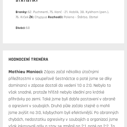
STATISTIKY
Branky:
62. Puchmertl, 75. Hanč - 21. Hoblík, 38. Kyklhorn (pen.),
76. Krček
ŽK:
Chypyus
Rozhodčí:
Polena – Štěrba, Obrtel
Diváci:
68
HODNOCENÍ TRENÉRA
Mathieu Maniaci:
Zápas začal několika útočnými
příležitostmi v soupeřově šestnáctce a poté jsme se díky
dominanci v zápase dostali do vedení 1:0 a 2:0. Nebylo to
však snadné, protože hřiště nebylo ideální pro krátké
přihrávky po zemi. Také jsme byli dobře postavení v obraně
a agresivní v soubojích. Druhá půle začala stejně a mohli
jsme zvýšit na 3:0, kdybychom byli efektivnější. Po obranných
chybách, nedostatku agresivity v soubojích a organizaci jsme
však inkasovali góly a stav se změnil na 2:1, poté na 2:2. To