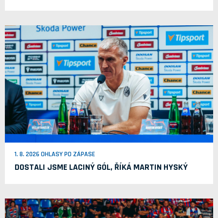
1. 8. 2026 OHLASY PO ZÁPASE
DOSTALI JSME LACINÝ GÓL, ŘÍKÁ MARTIN HYSKÝ