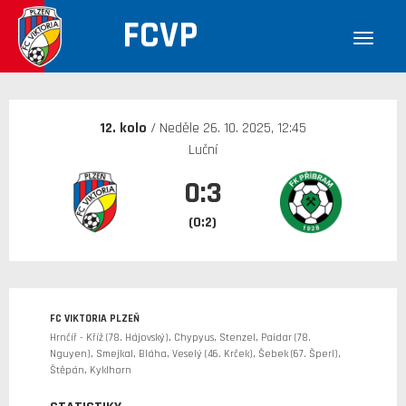
FCVP
30. 12. 1899
12. kolo
/ Neděle 26. 10. 2025, 12:45
Luční
0:3
(0:2)
FC VIKTORIA PLZEŇ
Hrnčíř - Kříž (78. Hájovský), Chypyus, Stenzel, Paidar (78.
Nguyen), Smejkal, Bláha, Veselý (46. Krček), Šebek (67. Šperl),
Štěpán, Kyklhorn