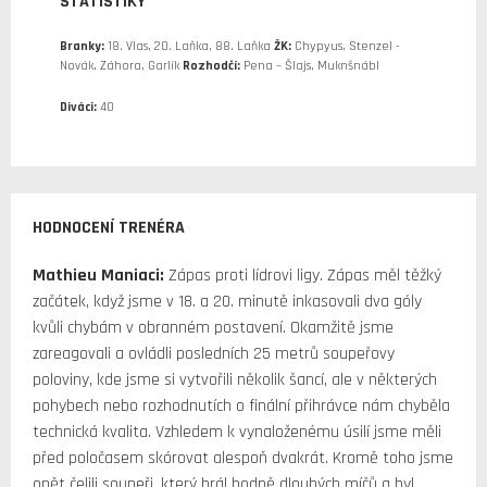
STATISTIKY
Branky:
18. Vlas, 20. Laňka, 88. Laňka
ŽK:
Chypyus, Stenzel -
Novák, Záhora, Garlík
Rozhodčí:
Pena – Šlajs, Muknšnábl
Diváci:
40
HODNOCENÍ TRENÉRA
Mathieu Maniaci:
Zápas proti lídrovi ligy. Zápas měl těžký
začátek, když jsme v 18. a 20. minutě inkasovali dva góly
kvůli chybám v obranném postavení. Okamžitě jsme
zareagovali a ovládli posledních 25 metrů soupeřovy
poloviny, kde jsme si vytvořili několik šancí, ale v některých
pohybech nebo rozhodnutích o finální přihrávce nám chyběla
technická kvalita. Vzhledem k vynaloženému úsilí jsme měli
před poločasem skórovat alespoň dvakrát. Kromě toho jsme
opět čelili soupeři, který hrál hodně dlouhých míčů a byl