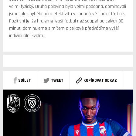
velmi fyzický. Druhá polovina byla velmi podobná, dominovali
jsme, ale chyběla nám efektivita v soupeřově finální třetině.
Pozitivní je, že hrajeme lepší fotbal než soupeř po celých 90
minut, dominujeme s míčem a celkově předvádíme vyšší
individuální kvalitu.
SDÍLET
TWEET
KOPÍROVAT ODKAZ