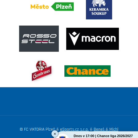
© FC VIKTORIA Plzeň &
eSports.cz s.r.o.
&
Beneš & Michl
×
Dnes v 17:00 | Chance liga 2026/2027