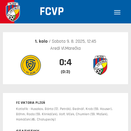
FCVP
30. 12. 1899
1. kolo
/ Sobota 9. 8. 2025, 12:45
Areál Vl.Marečka
0:4
(0:3)
FC VIKTORIA PLZEŇ
Kotlařík - Husakov, Bárta (72. Petrák), Bednář, Krob (59. Houser),
Böhm, Rada (59. Klinkáček), Volf, Vlček, Chumlen (59. Mašek),
Hamáček (46. Chalupecký)