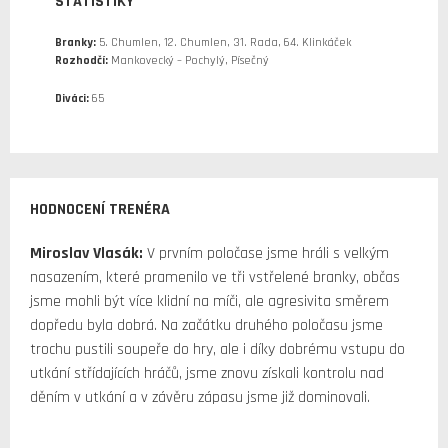
STATISTIKY
Branky:
5. Chumlen, 12. Chumlen, 31. Rada, 64. Klinkáček
Rozhodčí:
Mankovecký – Pochylý, Písečný
Diváci:
65
HODNOCENÍ TRENÉRA
Miroslav Vlasák:
V prvním poločase jsme hráli s velkým
nasazením, které pramenilo ve tři vstřelené branky, občas
jsme mohli být více klidní na míči, ale agresivita směrem
dopředu byla dobrá. Na začátku druhého poločasu jsme
trochu pustili soupeře do hry, ale i díky dobrému vstupu do
utkání střídajících hráčů, jsme znovu získali kontrolu nad
děním v utkání a v závěru zápasu jsme již dominovali.