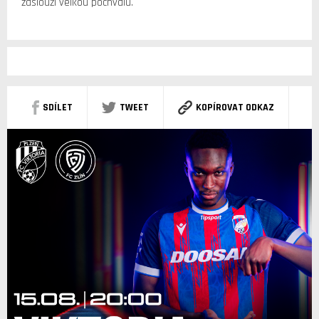
zaslouží velkou pochvalu.
SDÍLET
TWEET
KOPÍROVAT ODKAZ