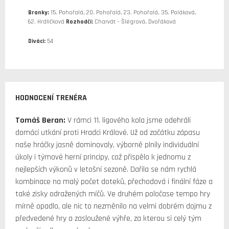
Branky:
15. Pohořalá, 20. Pohořalá, 23. Pohořalá, 35. Poláková,
62. Hrdličková
Rozhodčí:
Charvát – Šlégrová, Dvořáková
Diváci:
54
HODNOCENÍ TRENÉRA
Tomáš Beran:
V rámci 11. ligového kola jsme odehráli
domácí utkání proti Hradci Králové. Už od začátku zápasu
naše hráčky jasně dominovaly, výborně plnily individuální
úkoly i týmové herní principy, což přispělo k jednomu z
nejlepších výkonů v letošní sezoně. Dařila se nám rychlá
kombinace na malý počet doteků, přechodová i finální fáze a
také zisky odražených míčů. Ve druhém poločase tempo hry
mírně opadlo, ale nic to nezměnilo na velmi dobrém dojmu z
předvedené hry a zasloužené výhře, za kterou si celý tým