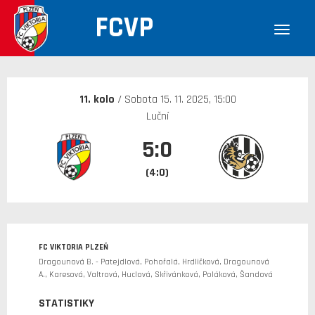
FCVP
30. 12. 1899
11. kolo
/ Sobota 15. 11. 2025, 15:00
Luční
5:0
(4:0)
FC VIKTORIA PLZEŇ
Dragounová B. - Patejdlová, Pohořalá, Hrdličková, Dragounová
A., Karesová, Valtrová, Huclová, Skřivánková, Poláková, Šandová
STATISTIKY