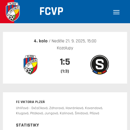
FCVP
30. 12. 1899
4. kolo
/ Neděle 21. 9. 2025, 15:00
Kozolupy
1:5
(1:3)
FC VIKTORIA PLZEŇ
Uhlířová - Ovčačíková, Záhorová, Havránková, Kovandová,
Klugová, Pitáková, Jungová, Kalinová, Šmídová, Píšová
STATISTIKY