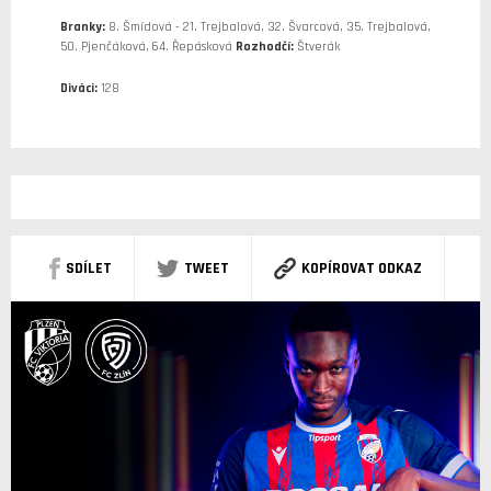
Branky:
8. Šmídová - 21. Trejbalová, 32. Švarcová, 35. Trejbalová,
50. Pjenčáková, 64. Řepásková
Rozhodčí:
Štverák
Diváci:
128
SDÍLET
TWEET
KOPÍROVAT ODKAZ