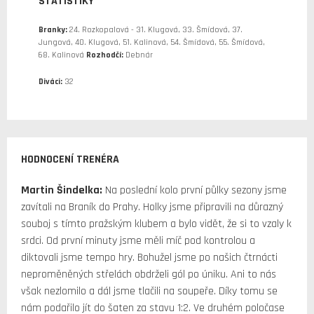
STATISTIKY
Branky:
24. Rozkopalová - 31. Klugová, 33. Šmídová, 37.
Jungová, 40. Klugová, 51. Kalinová, 54. Šmídová, 55. Šmídová,
68. Kalinová
Rozhodčí:
Debnár
Diváci:
32
HODNOCENÍ TRENÉRA
Martin Šindelka:
Na poslední kolo první půlky sezony jsme
zavítali na Braník do Prahy. Holky jsme připravili na důrazný
souboj s tímto pražským klubem a bylo vidět, že si to vzaly k
srdci. Od první minuty jsme měli míč pod kontrolou a
diktovali jsme tempo hry. Bohužel jsme po našich čtrnácti
neproměněných střelách obdrželi gól po úniku. Ani to nás
však nezlomilo a dál jsme tlačili na soupeře. Díky tomu se
nám podařilo jít do šaten za stavu 1:2. Ve druhém poločase