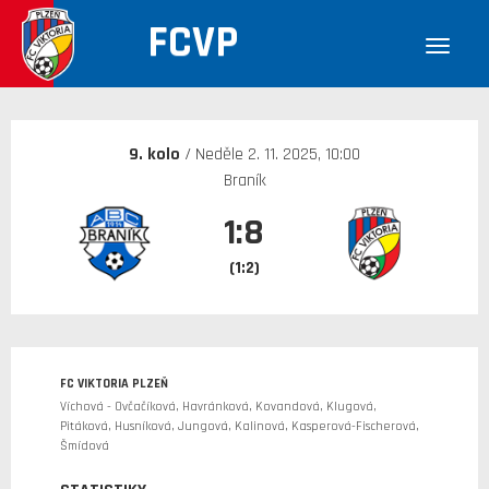
FCVP
30. 12. 1899
9. kolo
/ Neděle 2. 11. 2025, 10:00
Braník
1:8
(1:2)
FC VIKTORIA PLZEŇ
Víchová - Ovčačíková, Havránková, Kovandová, Klugová,
Pitáková, Husníková, Jungová, Kalinová, Kasperová-Fischerová,
Šmídová