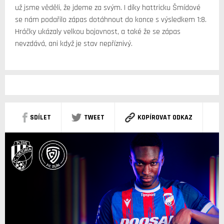
už jsme věděli, že jdeme za svým. I díky hattricku Šmídové
se nám podařilo zápas dotáhnout do konce s výsledkem 1:8.
Hráčky ukázaly velkou bojovnost, a také že se zápas
nevzdává, ani když je stav nepříznivý.
SDÍLET
TWEET
KOPÍROVAT ODKAZ