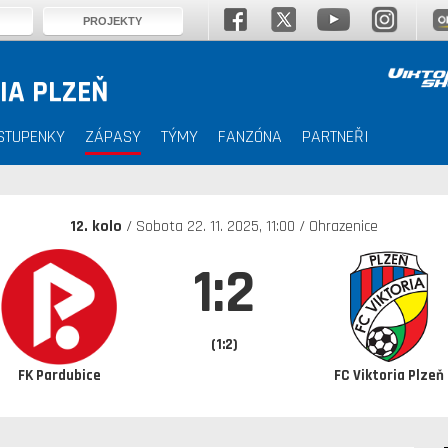
PROJEKTY
IA PLZEŇ
STUPENKY
ZÁPASY
TÝMY
FANZÓNA
PARTNEŘI
12. kolo
/ Sobota 22. 11. 2025, 11:00 / Ohrazenice
1:2
(1:2)
FK Pardubice
FC Viktoria Plzeň