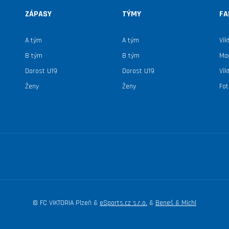
ZÁPASY
TÝMY
FA
A tým
A tým
Vik
B tým
B tým
Mag
Dorost U19
Dorost U19
Vik
Ženy
Ženy
Fot
© FC VIKTORIA Plzeň &
eSports.cz s.r.o.
&
Beneš & Michl