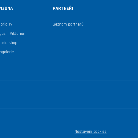
NZÓNA
PARTNEŘI
toria TV
Seznam partnerů
azín Viktorián
toria shop
ogalerie
Nastavení cookies