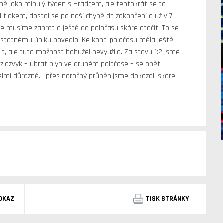
jně jako minulý týden s Hradcem, ale tentokrát se to
d tlakem, dostal se po naší chybě do zakončení a už v 7.
, že musíme zabrat a ještě do poločasu skóre otočit. To se
tatnému úniku povedlo. Ke konci poločasu měla ještě
it, ale tuto možnost bohužel nevyužila. Za stavu 1:2 jsme
ý zlozvyk – ubrat plyn ve druhém poločase – se opět
velmi důrazně. I přes náročný průběh jsme dokázali skóre
DKAZ
TISK STRÁNKY