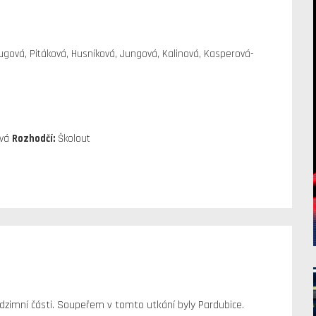
lugová, Pitáková, Husníková, Jungová, Kalinová, Kasperová-
ová
Rozhodčí:
Školout
dzimní části. Soupeřem v tomto utkání byly Pardubice.