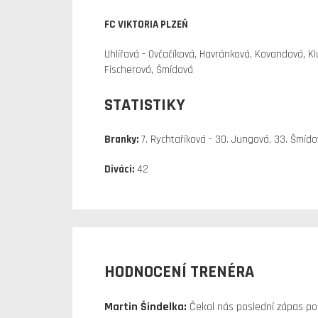
FC VIKTORIA PLZEŇ
Uhlířová - Ovčačíková, Havránková, Kovandová, K
Fischerová, Šmídová
STATISTIKY
Branky:
7. Rychtaříková - 30. Jungová, 33. Šmíd
Diváci:
42
HODNOCENÍ TRENÉRA
Martin Šindelka:
Čekal nás poslední zápas po