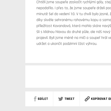
Chtěli jsme soupeře zaskočit rychlými góly, ste
nepodařilo. I přes to, že jsme soupeře drželi po
minutě šel do vedení 1:0. V tu chvíli bylo jasné
díky skvěle sehranému rohovému kopu a samos
příležitost Kovandová, která mohla skóre navýš
šli s klidnou hlavou do druhé půle, ale náš nov
projevil. Byli jsme méně na míči a soupeř hrál 
udržet a ukončit podzimní část výhrou.
SDÍLET
TWEET
KOPÍROVAT O