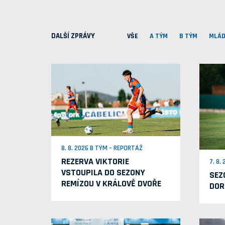
DALŠÍ ZPRÁVY
VŠE
A TÝM
B TÝM
MLÁD
8. 8. 2026 B TÝM – REPORTÁŽ
REZERVA VIKTORIE
7. 8.
VSTOUPILA DO SEZONY
SEZ
REMÍZOU V KRÁLOVĚ DVOŘE
DOR