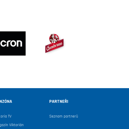
NZÓNA
PARTNEŘI
toria TV
Seznam partnerů
azín Viktorián