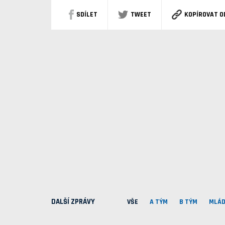
SDÍLET
TWEET
KOPÍROVAT O
DALŠÍ ZPRÁVY
VŠE
A TÝM
B TÝM
MLÁD