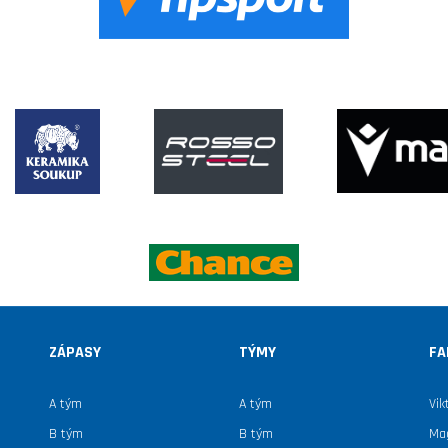
ZÁPASY
TÝMY
FA
A tým
A tým
Vik
B tým
B tým
Mag