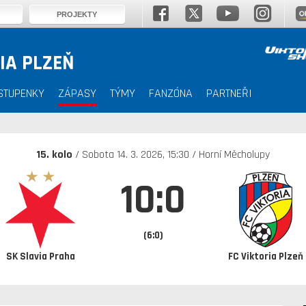
PROJEKTY
IA PLZEŇ
STUPENKY
ZÁPASY
TÝMY
FANZÓNA
PARTNEŘI
15. kolo
/ Sobota 14. 3. 2026, 15:30 / Horní Měcholupy
10:0
(6:0)
SK Slavia Praha
FC Viktoria Plzeň