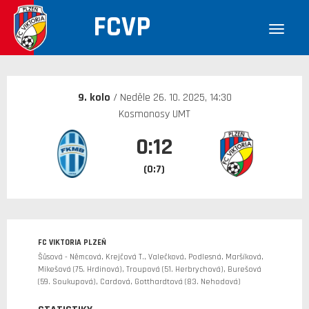
FCVP
30. 12. 1899
9. kolo
/ Neděle 26. 10. 2025, 14:30
Kosmonosy UMT
0:12
(0:7)
FC VIKTORIA PLZEŇ
Šůsová - Němcová, Krejčová T., Valečková, Podlesná, Maršíková,
Mikešová (75. Hrdinová), Troupová (51. Herbrychová), Burešová
(59. Soukupová), Cardová, Gotthardtová (83. Nehodová)