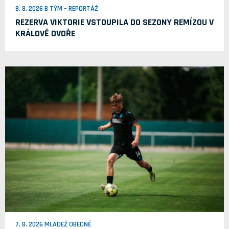
8. 8. 2026 B TÝM – REPORTÁŽ
REZERVA VIKTORIE VSTOUPILA DO SEZONY REMÍZOU V
KRÁLOVĚ DVOŘE
7. 8. 2026 MLÁDEŽ OBECNĚ