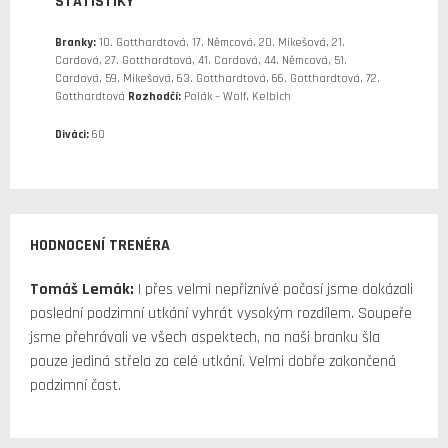
STATISTIKY
Branky:
10. Gotthardtová, 17. Němcová, 20. Mikešová, 21.
Cardová, 27. Gotthardtová, 41. Cardová, 44. Němcová, 51.
Cardová, 59. Mikešová, 63. Gotthardtová, 66. Gotthardtová, 72.
Gotthardtová
Rozhodčí:
Polák – Wolf, Kelbich
Diváci:
60
HODNOCENÍ TRENÉRA
Tomáš Lemák:
I přes velmi nepřiznívé počasí jsme dokázali
poslední podzimní utkání vyhrát vysokým rozdílem. Soupeře
jsme přehrávali ve všech aspektech, na naši branku šla
pouze jediná střela za celé utkání. Velmi dobře zakončená
podzimní čast.