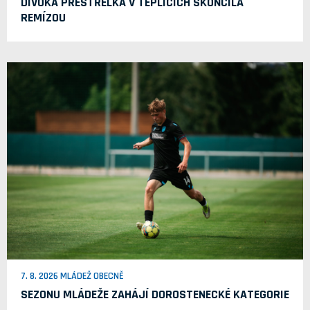
DIVOKÁ PŘESTŘELKA V TEPLICÍCH SKONČILA
REMÍZOU
7. 8. 2026 MLÁDEŽ OBECNĚ
SEZONU MLÁDEŽE ZAHÁJÍ DOROSTENECKÉ KATEGORIE