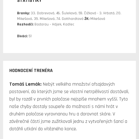
STATISTIKY
Branky:
33. Dobrevová, 46. Šuleková, 59. Čížková - 3. Hrbatá, 20.
Mikešová, 39. Mikešová, 74. Gotthardtová
ŽK:
Mikešová
Rozhodčí:
Badarau – Hájek, Kadlec
Diváci:
51
HODNOCENÍ TRENÉRA
Tomáš Lemák:
Nebýt velkého množství ofsajdových
postavení, do kterých jsme se vlastní netrpělivostí dostávali,
byl by rozdíl v prvních poločase nejspíše mnohem vyšší. Tyto
naše chyby dostaly soupeře do možnosti s námi hrát v
druhém poločase vyrovnanou hru a dorovnat skóre. V
závěrečné části jsme zužitkovali jednu z vytvořených šancí a
dotáhli utkání do vítězného konce.