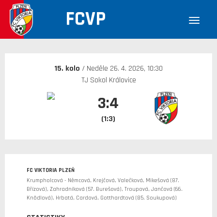
FCVP
30. 12. 1899
15. kolo
/ Neděle 26. 4. 2026, 10:30
TJ Sokol Královice
3:4
(1:3)
FC VIKTORIA PLZEŇ
Krumpholcová - Němcová, Krejčová, Valečková, Mikešová (87.
Břízová), Zahradníková (57. Burešová), Troupová, Jančová (66.
Knödlová), Hrbatá, Cardová, Gotthardtová (85. Soukupová)