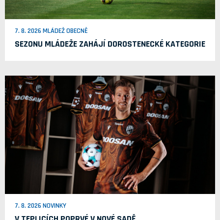
7. 8. 2026 MLÁDEŽ OBECNĚ
SEZONU MLÁDEŽE ZAHÁJÍ DOROSTENECKÉ KATEGORIE
7. 8. 2026 NOVINKY
V TEPLICÍCH POPRVÉ V NOVÉ SADĚ