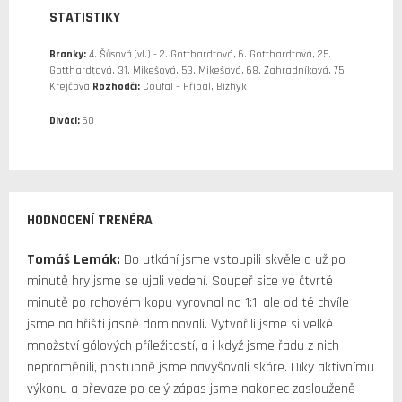
STATISTIKY
Branky:
4. Šůsová (vl.) - 2. Gotthardtová, 6. Gotthardtová, 25.
Gotthardtová, 31. Mikešová, 53. Mikešová, 68. Zahradníková, 75.
Krejčová
Rozhodčí:
Coufal – Hříbal, Bizhyk
Diváci:
60
HODNOCENÍ TRENÉRA
Tomáš Lemák:
Do utkání jsme vstoupili skvěle a už po
minutě hry jsme se ujali vedení. Soupeř sice ve čtvrté
minutě po rohovém kopu vyrovnal na 1:1, ale od té chvíle
jsme na hřišti jasně dominovali. Vytvořili jsme si velké
množství gólových příležitostí, a i když jsme řadu z nich
neproměnili, postupně jsme navyšovali skóre. Díky aktivnímu
výkonu a převaze po celý zápas jsme nakonec zaslouženě