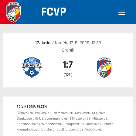
FCVP
30. 12. 1899
17. kolo
/ Neděle 17. 5. 2026, 12:30
Braník
1:7
(1:4)
FC VIKTORIA PLZEŇ
Šůsová (78. Polívková) - Němcová (78. Košiková), Krejčová,
Soukupová (64. Liebermannová), Mikešová (53. Märzová),
Zahradníková (75. Kořánová), Troupová (64. Jančová), Hrbatá,
Krumpholcová, Cardová, Gotthardtová (53. Valečková)