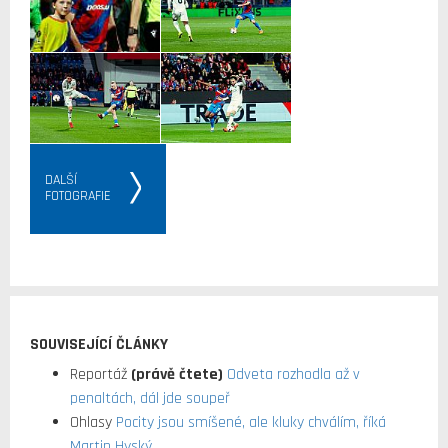
DALŠÍ
FOTOGRAFIE
SOUVISEJÍCÍ ČLÁNKY
Reportáž
(právě čtete)
Odveta rozhodla až v
penaltách, dál jde soupeř
Ohlasy
Pocity jsou smíšené, ale kluky chválím, říká
Martin Hyský