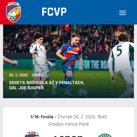
FCVP
26. 2. 2026 ZÁPAS
ODVETA ROZHODLA AŽ V PENALTÁCH,
DÁL JDE SOUPEŘ
1/16-finále
/ Čtvrtek 26. 2. 2026, 18:45
Stadion města Plzně