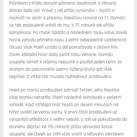
Průnikem z křídla donutil gólmana zasahovat a Viktoria
získala další roh. Právě z něj přišlo vyrovnání – Spáčil si
naskočil na centr a přesnou hlavičkou srovnal na 1:1. Domácí
se tak zaslouženě vrátili do hry. V 77. minutě ale přišla
komplikace. Po chybě Spáčila a následném faulu Adua získali
hosté výhodu přímého kopu z velmi nebezpečné vzdálenosti.
Situaci však Plzeň ustála a dál pokračovala v aktivní hře.
Závěr základní hrací doby patřil tlaku Viktorie. Domácí
soupeře téměř k ničemu nepustili a posílali jeden centr za
druhým do pokutového území, kýžený druhý gól však
nepřišel. O vítězi tak muselo rozhodnout prodloužení.
Hned po startu prodloužení zahrozil Tetteh, jeho hlavička
však branku netrefila. Plzeň následně dohrávala v početní
výhodě, když střídající hráč hostů po deseti minutách na
hřišti uviděl červenou kartu. V první části prodloužení už
výraznější příležitost k vidění nebyla, a tak se pokračovalo do
druhého dějství. Ve 115. minutě přišla obrovská šance
soupeře, ale Dweh se stihl včas vrátit a klíčovým zákrokem