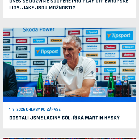
DNES SE DOZVÍME SOUPEŘE PRO PLAY OFF EVROPSKÉ
LIGY. JAKÉ JSOU MOŽNOSTI?
1. 8. 2026 OHLASY PO ZÁPASE
DOSTALI JSME LACINÝ GÓL, ŘÍKÁ MARTIN HYSKÝ