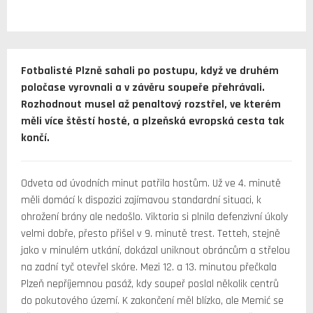
Fotbalisté Plzně sahali po postupu, když ve druhém
poločase vyrovnali a v závěru soupeře přehrávali.
Rozhodnout musel až penaltový rozstřel, ve kterém
měli více štěstí hosté, a plzeňská evropská cesta tak
končí.
Odveta od úvodních minut patřila hostům. Už ve 4. minutě
měli domácí k dispozici zajímavou standardní situaci, k
ohrožení brány ale nedošlo. Viktoria si plnila defenzivní úkoly
velmi dobře, přesto přišel v 9. minutě trest. Tetteh, stejně
jako v minulém utkání, dokázal uniknout obráncům a střelou
na zadní tyč otevřel skóre. Mezi 12. a 13. minutou přečkala
Plzeň nepříjemnou pasáž, kdy soupeř poslal několik centrů
do pokutového území. K zakončení měl blízko, ale Memić se