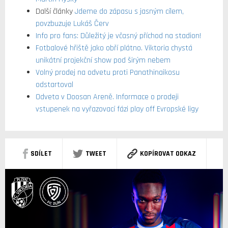
Další články
Jdeme do zápasu s jasným cílem,
povzbuzuje Lukáš Červ
Info pro fans: Důležitý je včasný příchod na stadion!
Fotbalové hřiště jako obří plátno. Viktoria chystá
unikátní projekční show pod širým nebem
Volný prodej na odvetu proti Panathinaikosu
odstartoval
Odveta v Doosan Areně. Informace o prodeji
vstupenek na vyřazovací fázi play off Evropské ligy
SDÍLET
TWEET
KOPÍROVAT ODKAZ