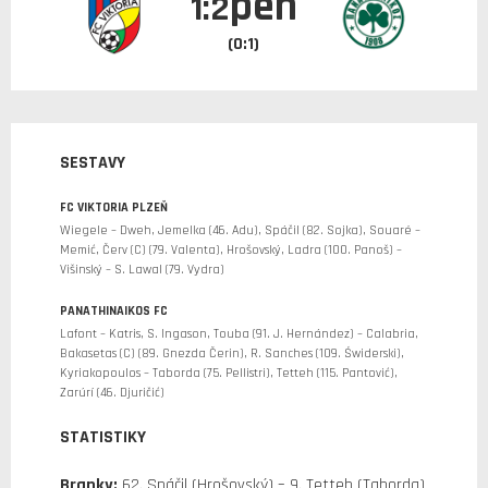
pen
1:2
(0:1)
SESTAVY
FC VIKTORIA PLZEŇ
Wiegele – Dweh, Jemelka (46. Adu), Spáčil (82. Sojka), Souaré –
Memić, Červ (C) (79. Valenta), Hrošovský, Ladra (100. Panoš) –
Višinský – S. Lawal (79. Vydra)
PANATHINAIKOS FC
Lafont – Katris, S. Ingason, Touba (91. J. Hernández) – Calabria,
Bakasetas (C) (89. Gnezda Čerin), R. Sanches (109. Świderski),
Kyriakopoulos – Taborda (75. Pellistri), Tetteh (115. Pantović),
Zarúrí (46. Djuričić)
STATISTIKY
Branky:
62. Spáčil (Hrošovský) – 9. Tetteh (Taborda)