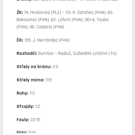
ŽK:
74. Hrošovský (PLZ) – 29. R. Sanches (PAN), 60.
Bakasetas (PAN), 62. Lafont (PAN), 90+4. Touba
(PAN), 96. Calabria (PAN)
ČK:
105. J. Hernández (PAN)
Rozhodčí:
Rumšas – Radiuš, Sužiedėlis (všichni LTU)
Střely na bránu:
2:3
Střely mimo:
11:5
Rohy:
7:3
Ofsajdy:
1:2
Fauly:
22:15
Diváci:
11244