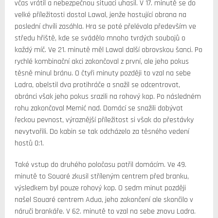
včas vrátil a nebezpečnou situaci uhasil. V 17. minutě se do
velké příležitosti dostal Lawal, jenže hostující obrana na
poslední chvíli zasáhla. Hra se poté přelévala především ve
středu hřiště, kde se svádělo mnoho tvrdých soubojů o
každý míč. Ve 21. minutě měl Lawal další obrovskou šanci. Po
rychlé kombinační akci zakončoval z první, ale jeho pokus
těsně minul bránu. O čtyři minuty později to vzal na sebe
Ladra, obelstil dva protihráče a snažil se odcentrovat,
obránci však jeho pokus srazili na rohový kop. Po následném
rohu zakončoval Memić nad. Domácí se snažili dobývat
řeckou pevnost, výraznější příležitost si však do přestávky
nevytvořili. Do kabin se tak odcházelo za těsného vedení
hostů 0:1.
Také vstup do druhého poločasu patřil domácím. Ve 49.
minutě to Souaré zkusil stříleným centrem před branku,
výsledkem byl pouze rohový kop. O sedm minut později
našel Souaré centrem Adua, jeho zakončení ale skončilo v
náruči brankáře. V 62. minutě to vzal na sebe znovu Ladra.