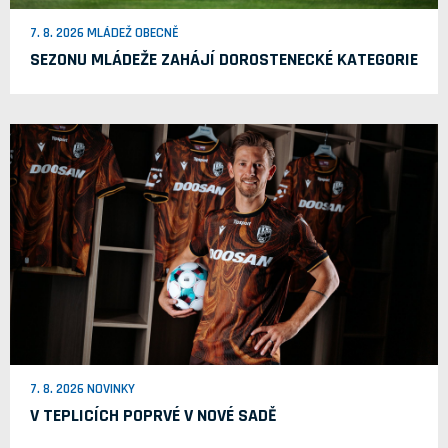
7. 8. 2026 MLÁDEŽ OBECNĚ
SEZONU MLÁDEŽE ZAHÁJÍ DOROSTENECKÉ KATEGORIE
7. 8. 2026 NOVINKY
V TEPLICÍCH POPRVÉ V NOVÉ SADĚ