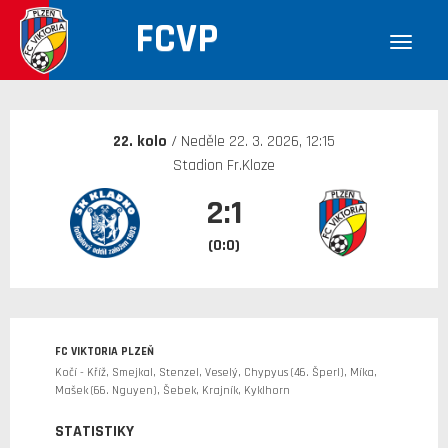
FCVP
30. 12. 1899
22. kolo
/ Neděle 22. 3. 2026, 12:15
Stadion Fr.Kloze
2:1
(0:0)
FC VIKTORIA PLZEŇ
Kočí - Kříž, Smejkal, Stenzel, Veselý, Chypyus (46. Šperl), Míka,
Mašek (66. Nguyen), Šebek, Krajník, Kyklhorn
STATISTIKY