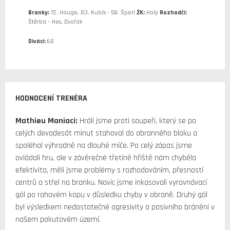
Branky:
72. Hauge, 83. Kubík - 58. Šperl
ŽK:
Holý
Rozhodčí:
Štěrba – Hes, Dvořák
Diváci:
68
HODNOCENÍ TRENÉRA
Mathieu Maniaci:
Hráli jsme proti soupeři, který se po
celých devadesát minut stahoval do obranného bloku a
spoléhal výhradně na dlouhé míče. Po celý zápas jsme
ovládali hru, ale v závěrečné třetině hřiště nám chyběla
efektivita, měli jsme problémy s rozhodováním, přesností
centrů a střel na branku. Navíc jsme inkasovali vyrovnávací
gól po rohovém kopu v důsledku chyby v obraně. Druhý gól
byl výsledkem nedostatečné agresivity a pasivního bránění v
našem pokutovém území.