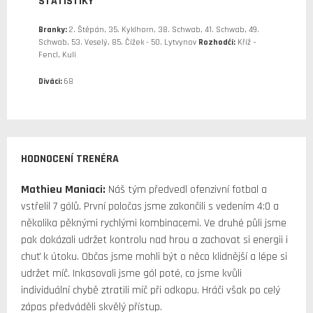
STATISTIKY
Branky:
2. Štěpán, 35. Kyklhorn, 38. Schwab, 41. Schwab, 49.
Schwab, 53. Veselý, 85. Čížek - 50. Lytvynov
Rozhodčí:
Kříž –
Fencl, Kuli
Diváci:
68
HODNOCENÍ TRENÉRA
Mathieu Maniaci:
Náš tým předvedl ofenzivní fotbal a
vstřelil 7 gólů. První poločas jsme zakončili s vedením 4:0 a
několika pěknými rychlými kombinacemi. Ve druhé půli jsme
pak dokázali udržet kontrolu nad hrou a zachovat si energii i
chuť k útoku. Občas jsme mohli být o něco klidnější a lépe si
udržet míč. Inkasovali jsme gól poté, co jsme kvůli
individuální chybě ztratili míč při odkopu. Hráči však po celý
zápas předváděli skvělý přístup.