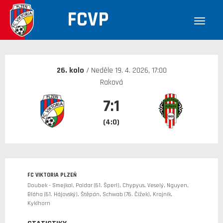
FCVP
30. 12. 1899
26. kolo
/ Neděle 19. 4. 2026, 17:00
Raková
7:1
(4:0)
FC VIKTORIA PLZEŇ
Doubek - Smejkal, Paidar (61. Šperl), Chypyus, Veselý, Nguyen,
Bláha (61. Hájovský), Štěpán, Schwab (76. Čížek), Krajník,
Kyklhorn