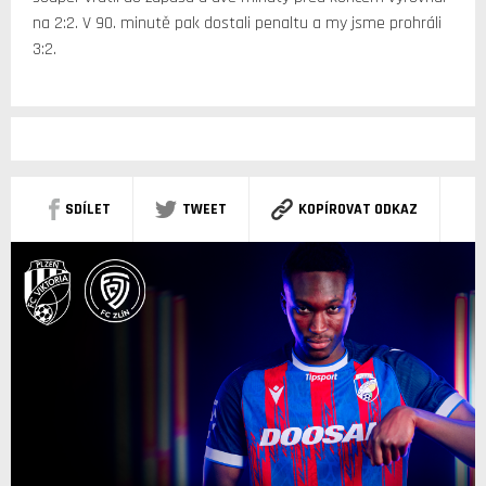
na 2:2. V 90. minutě pak dostali penaltu a my jsme prohráli
3:2.
SDÍLET
TWEET
KOPÍROVAT ODKAZ