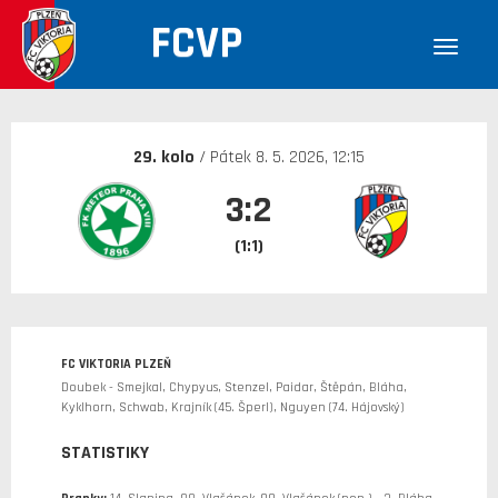
FCVP
30. 12. 1899
29. kolo
/ Pátek 8. 5. 2026, 12:15
3:2
(1:1)
FC VIKTORIA PLZEŇ
Doubek - Smejkal, Chypyus, Stenzel, Paidar, Štěpán, Bláha,
Kyklhorn, Schwab, Krajník (45. Šperl), Nguyen (74. Hájovský)
STATISTIKY