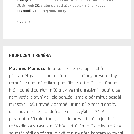
Branky:
14. Slanina, 88. Vlašánek, 90. Vlašánek (pen.) - 3. Bláha,
59. Schwab
ŽK:
Vlašánek, Sedláček, Joska - Bláha, Nguyen
Rozhodčí:
Zíka – Nejedlo, Dobrý
Diváci:
52
HODNOCENÍ TRENÉRA
Mathieu Maniaci:
Do utkání jsme vstoupili dobře,
předváděli jsme silnou útočnou hru a účinný presink, díky
čemuž se nám několikrát podařilo získat míč zpět. Soupeř
hrál hodně dlouhých míčů a byl velmi agresivní. Podařilo se
nám vstřelit první gól, ale bohužel jsme o pár minut později
inkasovali kvůli chybě v obraně. Druhá půle začala dobře,
dominovali jsme a podařilo se nám zvýšit na 2:1. V
posledních 25 minutách jsme ale přestali hrát a jen bránili,
což vedlo ke stresu v naší hře a ztrátám míče, díky nimž se
soupeř vrátil do zápasu a dvě minuty před koncem vyrovnal