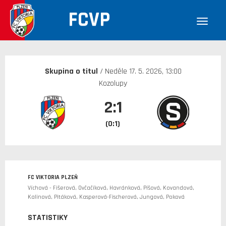
FCVP
30. 12. 1899
Skupina o titul
/ Neděle 17. 5. 2026, 13:00
Kozolupy
2:1
(0:1)
FC VIKTORIA PLZEŇ
Víchová - Fišerová, Ovčačíková, Havránková, Píšová, Kovandová,
Kalinová, Pitáková, Kasperová-Fischerová, Jungová, Poková
STATISTIKY