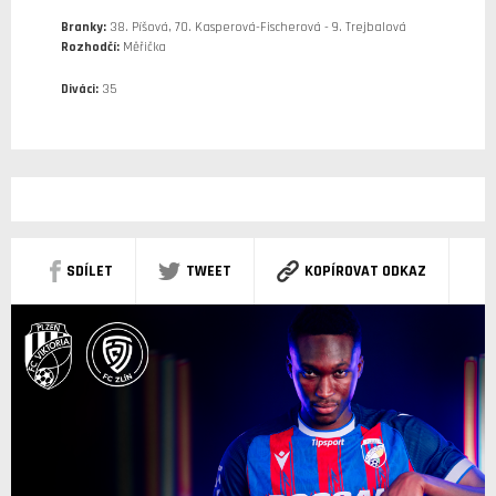
Branky:
38. Píšová, 70. Kasperová-Fischerová - 9. Trejbalová
Rozhodčí:
Měřička
Diváci:
35
SDÍLET
TWEET
KOPÍROVAT ODKAZ