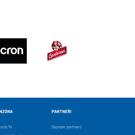
NZÓNA
PARTNEŘI
toria TV
Seznam partnerů