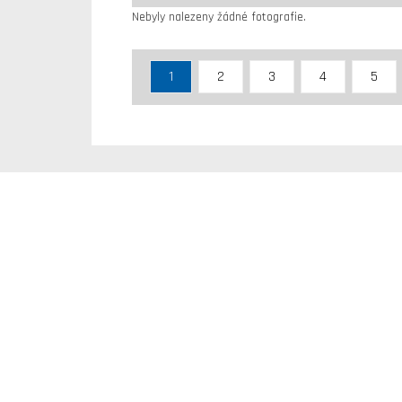
Nebyly nalezeny žádné fotografie.
1
2
3
4
5