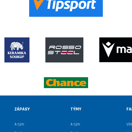
ZÁPASY
TÝMY
FA
A tým
A tým
Vik