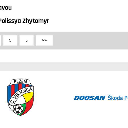
ravou
Polissya Zhytomyr
5
6
>>