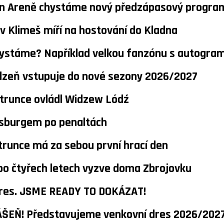
an Areně chystáme nový předzápasový program 
lav Klimeš míří na hostování do Kladna
hystáme? Například velkou fanzónu s autogra
Plzeň vstupuje do nové sezony 2026/2027
trunce ovládl Widzew Lódź
nsburgem po penaltách
trunce má za sebou první hrací den
 po čtyřech letech vyzve doma Zbrojovku
dres. JSME READY TO DOKÁZAT!
ÁŠEŇ! Představujeme venkovní dres 2026/202