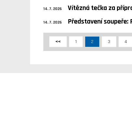
Vítězná tečka za příp
14. 7. 2026
Představení soupeře: 
14. 7. 2026
<<
1
2
3
4