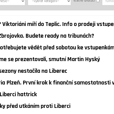
včetně anotací
Viktoriáni míří do Teplic. Info o prodeji vstup
Zbrojovka. Budete ready na tribunách?
 potřebujete vědět před sobotou ke vstupenk
me se prezentovali, smutní Martin Hyský
sezony nestačila na Liberec
ia Plzeň. První krok k finanční samostatnosti
Liberci hattrick
y před utkáním proti Liberci