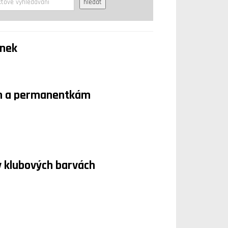
enek
ám a permanentkám
 v klubových barvách