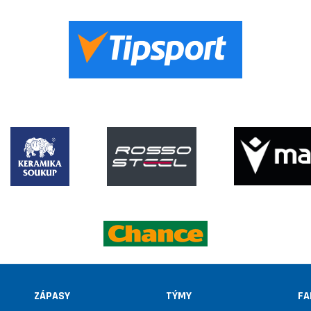
ZÁPASY
TÝMY
FA