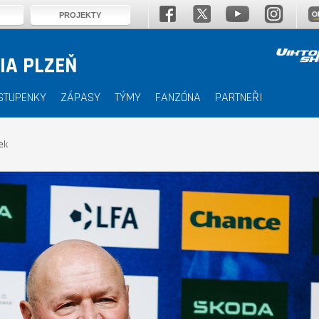
PROJEKTY
IA PLZEŇ
STUPENKY
ZÁPASY
TÝMY
FANZÓNA
PARTNEŘI
ek