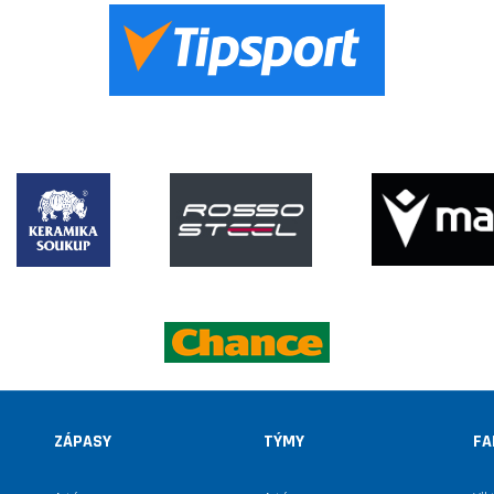
ZÁPASY
TÝMY
FA