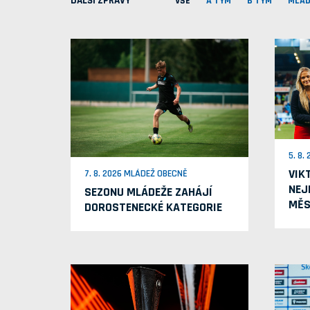
DALŠÍ ZPRÁVY
VŠE
A TÝM
B TÝM
MLÁD
5. 8.
VIK
7. 8. 2026 MLÁDEŽ OBECNĚ
NEJ
SEZONU MLÁDEŽE ZAHÁJÍ
MĚS
DOROSTENECKÉ KATEGORIE