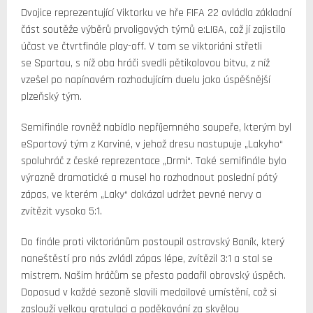
Dvojice reprezentující Viktorku ve hře FIFA 22 ovládla základní
část soutěže výběrů prvoligových týmů e:LIGA, což jí zajistilo
účast ve čtvrtfinále play-off. V tom se viktoriáni střetli
se Spartou, s níž oba hráči svedli pětikolovou bitvu, z níž
vzešel po napínavém rozhodujícím duelu jako úspěšnější
plzeňský tým.
Semifinále rovněž nabídlo nepříjemného soupeře, kterým byl
eSportový tým z Karviné, v jehož dresu nastupuje „Lakyho“
spoluhráč z české reprezentace „Drmi“. Také semifinále bylo
výrazně dramatické a musel ho rozhodnout poslední pátý
zápas, ve kterém „Laky“ dokázal udržet pevné nervy a
zvítězit vysoko 5:1.
Do finále proti viktoriánům postoupil ostravský Baník, který
naneštěstí pro nás zvládl zápas lépe, zvítězil 3:1 a stal se
mistrem. Našim hráčům se přesto podařil obrovský úspěch.
Doposud v každé sezoně slavili medailové umístění, což si
zaslouží velkou gratulaci a poděkování za skvělou