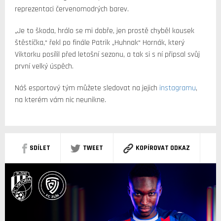
reprezentaci červenomodrých barev.
„Je to škoda, hrálo se mi dobře, jen prostě chyběl kousek
štěstíčka,“ řekl po finále Patrik „Huhnak“ Hornák, který
Viktorku posílil před letošní sezonu, a tak si s ní připsal svůj
první velký úspěch.
Náš esportový tým můžete sledovat na jejich
instagramu
,
na kterém vám nic neunikne.
SDÍLET
TWEET
KOPÍROVAT ODKAZ