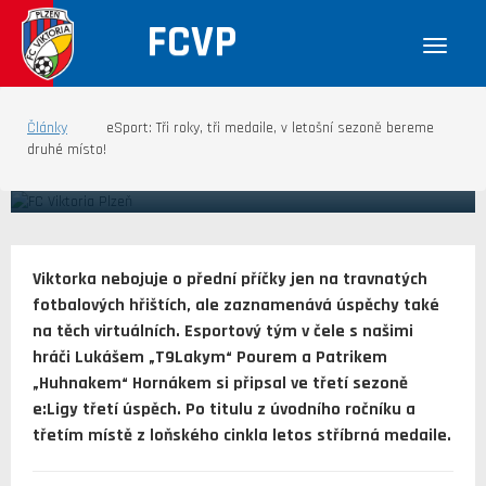
FCVP
Články
eSport: Tři roky, tři medaile, v letošní sezoně bereme
28.03.2022 ESPORT
druhé místo!
ESPORT: TŘI ROKY, TŘI MEDAILE, V
LETOŠNÍ SEZONĚ BEREME DRUHÉ MÍSTO!
Viktorka nebojuje o přední příčky jen na travnatých
fotbalových hřištích, ale zaznamenává úspěchy také
na těch virtuálních. Esportový tým v čele s našimi
hráči Lukášem „T9Lakym“ Pourem a Patrikem
„Huhnakem“ Hornákem si připsal ve třetí sezoně
e:Ligy třetí úspěch. Po titulu z úvodního ročníku a
třetím místě z loňského cinkla letos stříbrná medaile.