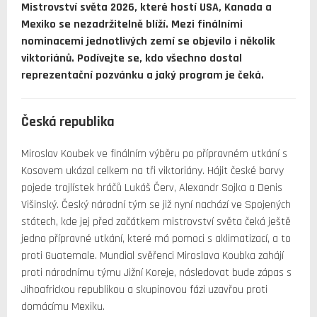
Mistrovství světa 2026, které hostí USA, Kanada a
Mexiko se nezadržitelně blíží. Mezi finálními
nominacemi jednotlivých zemí se objevilo i několik
viktoriánů. Podívejte se, kdo všechno dostal
reprezentační pozvánku a jaký program je čeká.
Česká republika
Miroslav Koubek ve finálním výběru po přípravném utkání s
Kosovem ukázal celkem na tři viktoriány. Hájit české barvy
pojede trojlístek hráčů Lukáš Červ, Alexandr Sojka a Denis
Višinský. Český národní tým se již nyní nachází ve Spojených
státech, kde jej před začátkem mistrovství světa čeká ještě
jedno přípravné utkání, které má pomoci s aklimatizací, a to
proti Guatemale. Mundial svěřenci Miroslava Koubka zahájí
proti národnímu týmu Jižní Koreje, následovat bude zápas s
Jihoafrickou republikou a skupinovou fázi uzavřou proti
domácímu Mexiku.