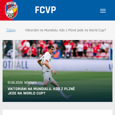
FCVP
Články
Viktoriáni na Mundialu. Kdo z Plzně jede na World Cup?
01.06.2026 NOVINKY
VIKTORIÁNI NA MUNDIALU. KDO Z PLZNĚ
JEDE NA WORLD CUP?