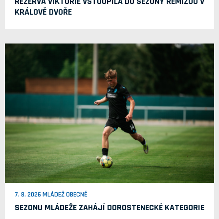
REZERVA VIKTORIE VSTOUPILA DO SEZONY REMÍZOU V
KRÁLOVĚ DVOŘE
7. 8. 2026 MLÁDEŽ OBECNĚ
SEZONU MLÁDEŽE ZAHÁJÍ DOROSTENECKÉ KATEGORIE