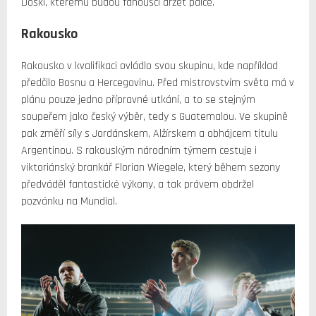
Doski, kterému budou fanoušci držet palce.
Rakousko
Rakousko v kvalifikaci ovládlo svou skupinu, kde například
předčilo Bosnu a Hercegovinu. Před mistrovstvím světa má v
plánu pouze jedno přípravné utkání, a to se stejným
soupeřem jako český výběr, tedy s Guatemalou. Ve skupině
pak změří síly s Jordánskem, Alžírskem a obhájcem titulu
Argentinou. S rakouským národním týmem cestuje i
viktoriánský brankář Florian Wiegele, který během sezony
předváděl fantastické výkony, a tak právem obdržel
pozvánku na Mundial.