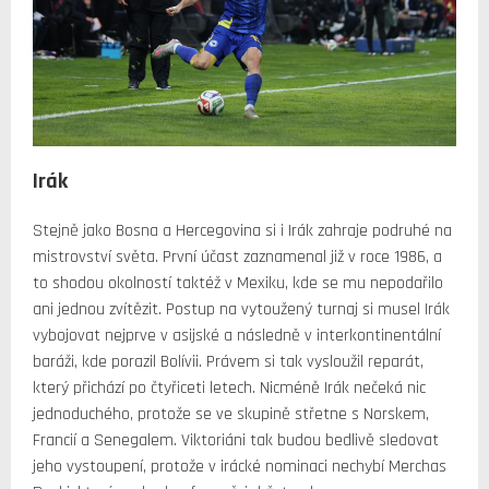
Irák
Stejně jako Bosna a Hercegovina si i Irák zahraje podruhé na
mistrovství světa. První účast zaznamenal již v roce 1986, a
to shodou okolností taktéž v Mexiku, kde se mu nepodařilo
ani jednou zvítězit. Postup na vytoužený turnaj si musel Irák
vybojovat nejprve v asijské a následně v interkontinentální
baráži, kde porazil Bolívii. Právem si tak vysloužil reparát,
který přichází po čtyřiceti letech. Nicméně Irák nečeká nic
jednoduchého, protože se ve skupině střetne s Norskem,
Francií a Senegalem. Viktoriáni tak budou bedlivě sledovat
jeho vystoupení, protože v irácké nominaci nechybí Merchas