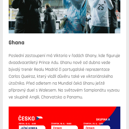
Ghana
Poslední zastoupení má Viktoria v řadách Ghany, kde figuruje
dvaadvacetiletý Prince Adu. Ghanu nově od dubna vede
bývalý trenér Realu Madrid či portugalské reprezentace
Carlos Queiroz, který vložil důvěru také ve viktoriánského
útočníka. Před odletem na Mundial čeká Ghanu ještě
přípravný duel s Walesem. Na světovém šampionátu vyzvou
ve skupině Anglii, Chorvatsko a Panamu.