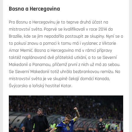
Bosna a Hercegovina
Pro Bosnu a Hercegovinu je to teprve druhá účast na
mistrovství světa. Poprvé se kvalifikovali v roce 2014 do
Brazílie, kde se jim nepodařilo postoupit ze skupiny. Nyní se o
to pokusí znovu a pomoci k tomu má i vyslanec z Viktorie
Amar Memić. Bosna a Hercegovina má v rámci přípravy
taktéž naplánovaná dvě přátelská utkání, a to se Severní
Makedonií a Panamou, přičemž první z nich už má za sebou.
Se Severní Makedonií totiž uhrála bezbrankovou remízu. Na
mistrovství světa je ve skupině čekají domácí Kanada,
Švýcarsko a loňský hostitel Katar.