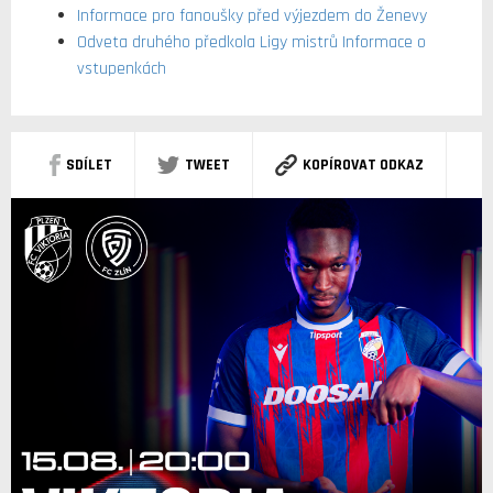
Informace pro fanoušky před výjezdem do Ženevy
Odveta druhého předkola Ligy mistrů Informace o
vstupenkách
SDÍLET
TWEET
KOPÍROVAT ODKAZ