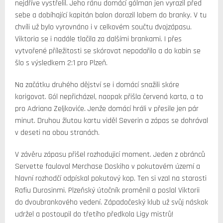
nejdříve vystřelil. Jeho ránu domácí gólman jen vyrazil před
sebe a dobíhající kapitán balon dorazil lobem do branky. V tu
chvíli už bylo vyrovnáno i v celkovém součtu dvojzápasu.
Viktoria se i nadále tlačila za dalšími brankami. I přes
vytvořené příležitosti se skórovat nepodařilo a do kabin se
šlo s výsledkem 2:1 pro Plzeň.
Na začátku druhého dějství se i domácí snažili skóre
korigovat. Gól nepřicházel, naopak přišla červená karta, a to
pro Adriana Zeljkoviće. Jenže domácí hráli v přesile jen pár
minut. Druhou žlutou kartu viděl Severin a zápas se dohrával
v deseti na obou stranách.
V závěru zápasu přišel rozhodujicí moment. Jeden z obránců
Servette fauloval Merchase Doskiho v pokutovém území a
hlavní rozhodčí odpískal pokutový kop. Ten si vzal na starosti
Rafiu Durosinmi. Plzeňský útočník proměnil a poslal Viktorii
do dvoubrankového vedení. Západočeský klub už svůj náskok
udržel a postoupil do třetího předkola Ligy mistrů!