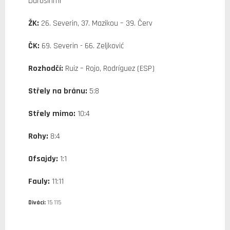
Durosinmi
ŽK:
26. Severin, 37. Mazikou – 39. Červ
ČK:
69. Severin - 66. Zeljković
Rozhodčí:
Ruiz – Rojo, Rodríguez (ESP)
Střely na bránu:
5:8
Střely mimo:
10:4
Rohy:
8:4
Ofsajdy:
1:1
Fauly:
11:11
Diváci:
15 115