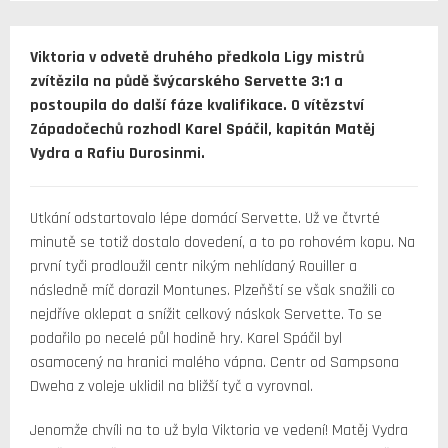
Viktoria v odvetě druhého předkola Ligy mistrů
zvítězila na půdě švýcarského Servette 3:1 a
postoupila do další fáze kvalifikace. O vítězství
Západočechů rozhodl Karel Spáčil, kapitán Matěj
Vydra a Rafiu Durosinmi.
Utkání odstartovalo lépe domácí Servette. Už ve čtvrté
minutě se totiž dostalo dovedení, a to po rohovém kopu. Na
první tyči prodloužil centr nikým nehlídaný Rouiller a
následně míč dorazil Montunes. Plzeňští se však snažili co
nejdříve oklepat a snížit celkový náskok Servette. To se
podařilo po necelé půl hodině hry. Karel Spáčil byl
osamocený na hranici malého vápna. Centr od Sampsona
Dweha z voleje uklidil na bližší tyč a vyrovnal.
Jenomže chvíli na to už byla Viktoria ve vedení! Matěj Vydra