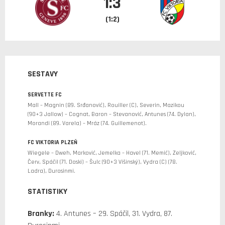
1:3
(1:2)
SESTAVY
SERVETTE FC
Mall – Magnin (89. Srđanović), Rouiller (C), Severin, Mazikou
(90+3 Jallow) – Cognat, Baron – Stevanović, Antunes (74. Dylan),
Morandi (89. Varela) – Mráz (74. Guillemenot).
FC VIKTORIA PLZEŇ
Wiegele – Dweh, Marković, Jemelka – Havel (71. Memić), Zeljković,
Červ, Spáčil (71. Doski) – Šulc (90+3 Višinský), Vydra (C) (78.
Ladra), Durosinmi.
STATISTIKY
Branky:
4. Antunes – 29. Spáčil, 31. Vydra, 87.