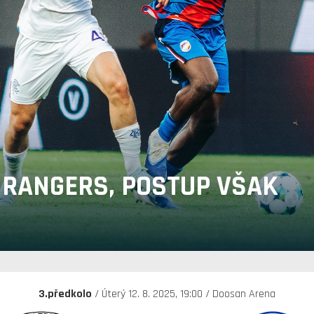
 RANGERS, POSTUP VŠAK
3.předkolo
/ Úterý 12. 8. 2025, 19:00 / Doosan Arena