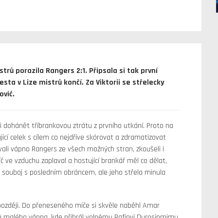
strů porazila Rangers 2:1. Připsala si tak první
esta v Lize mistrů končí. Za Viktorii se střelecky
ović.
i dohánět tříbrankovou ztrátu z prvního utkání. Proto na
jící celek s cílem co nejdříve skórovat a zdramatizovat
vali vápno Rangers ze všech možných stran, zkoušeli i
íč ve vzduchu zaplaval a hostující brankář měl co dělat,
ál souboj s posledním obráncem, ale jeho střela minula
 později. Do přeneseného míče si skvěle naběhl Amar
eň malého vápna, kde přihrál volnému Rafiovi Durosinmimu.