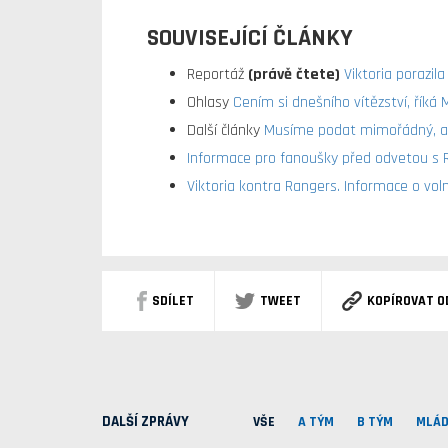
SOUVISEJÍCÍ ČLÁNKY
Reportáž
(právě čtete)
Viktoria porazila
Ohlasy
Cením si dnešního vítězství, říká 
Další články
Musíme podat mimořádný, až 
Informace pro fanoušky před odvetou s R
Viktoria kontra Rangers. Informace o vo
SDÍLET
TWEET
KOPÍROVAT O
DALŠÍ ZPRÁVY
VŠE
A TÝM
B TÝM
MLÁD