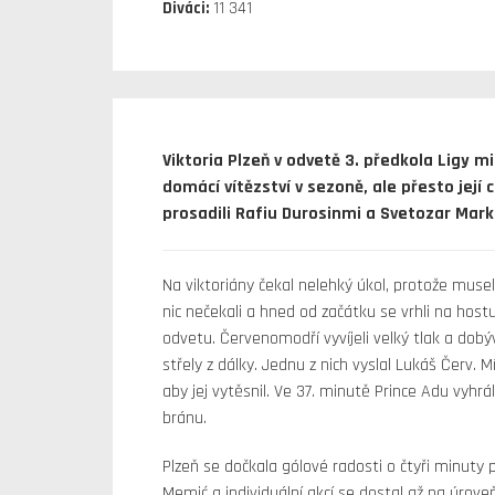
Diváci:
11 341
Viktoria Plzeň v odvetě 3. předkola Ligy mi
domácí vítězství v sezoně, ale přesto její c
prosadili Rafiu Durosinmi a Svetozar Mark
Na viktoriány čekal nelehký úkol, protože musel
nic nečekali a hned od začátku se vrhli na hostu
odvetu. Červenomodří vyvíjeli velký tlak a dobý
střely z dálky. Jednu z nich vyslal Lukáš Červ. M
aby jej vytěsnil. Ve 37. minutě Prince Adu vyhr
bránu.
Plzeň se dočkala gólové radosti o čtyři minuty
Memić a individuální akcí se dostal až na úrov