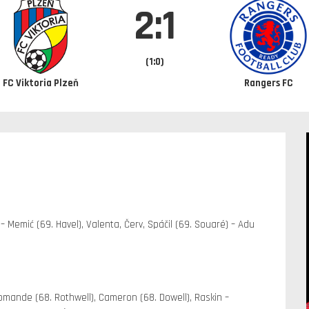
2:1
(1:0)
FC Viktoria Plzeň
Rangers FC
– Memić (69. Havel), Valenta, Červ, Spáčil (69. Souaré) – Adu
Diomande (68. Rothwell), Cameron (68. Dowell), Raskin –