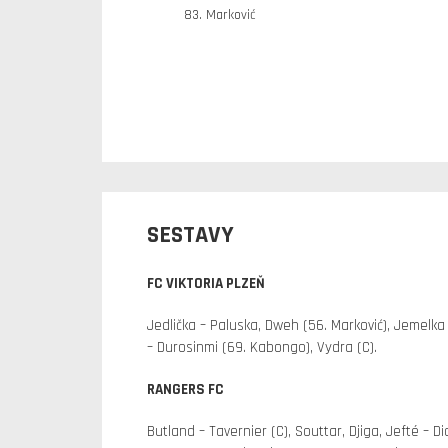
83. Marković
SESTAVY
FC VIKTORIA PLZEŇ
Jedlička – Paluska, Dweh (56. Marković), Jemelka 
– Durosinmi (69. Kabongo), Vydra (C).
RANGERS FC
Butland – Tavernier (C), Souttar, Djiga, Jefté – 