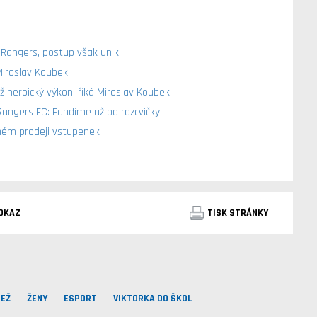
 Rangers, postup však unikl
Miroslav Koubek
heroický výkon, říká Miroslav Koubek
angers FC: Fandíme už od rozcvičky!
lném prodeji vstupenek
DKAZ
TISK STRÁNKY
EŽ
ŽENY
ESPORT
VIKTORKA DO ŠKOL