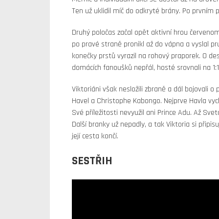
Ten už uklidil míč do odkryté brány. Po prvním 
Druhý poločas začal opět aktivní hrou červenom
po pravé straně pronikl až do vápna a vyslal p
konečky prstů vyrazil na rohový praporek. O dese
domácích fanoušků nepřál, hosté srovnali na 1:1
Viktoriáni však nesložili zbraně a dál bojovali o 
Havel a Christophe Kabongo. Nejprve Havla vyc
Své příležitosti nevyužil ani Prince Adu. Až Svet
Další branky už nepadly, a tak Viktoria si připis
její cesta končí.
SESTŘIH