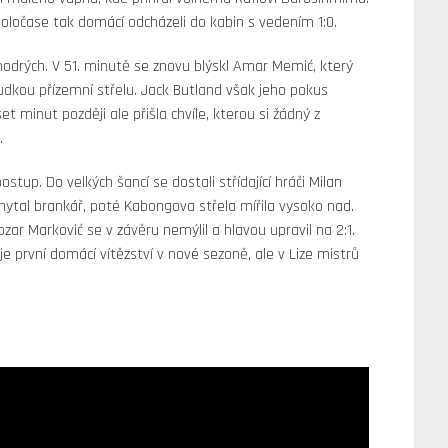
poločase tak domácí odcházeli do kabin s vedením 1:0.
odrých. V 51. minutě se znovu blýskl Amar Memić, který
rudkou přízemní střelu. Jack Butland však jeho pokus
t minut později ale přišla chvíle, kterou si žádný z
.
postup. Do velkých šancí se dostali střídající hráči Milan
hytal brankář, poté Kabongova střela mířila vysoko nad.
ozar Marković se v závěru nemýlil a hlavou upravil na 2:1.
uje první domácí vítězství v nové sezoně, ale v Lize mistrů