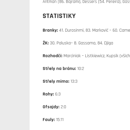
Antman (86. Bajrami), Dessers (54. Pereira), Gas
STATISTIKY
Branky:
41. Durosinmi, 83. Marković – 60. Cam
ŽK:
30. Paluska– 8. Gassama, 84. Djiga
Rozhodčí:
Marciniak – Listkiewicz, Kupsik (všic
Střely na bránu:
10:2
Střely mimo:
13:3
Rohy:
6:3
Ofsajdy:
2:0
Fauly:
15:11