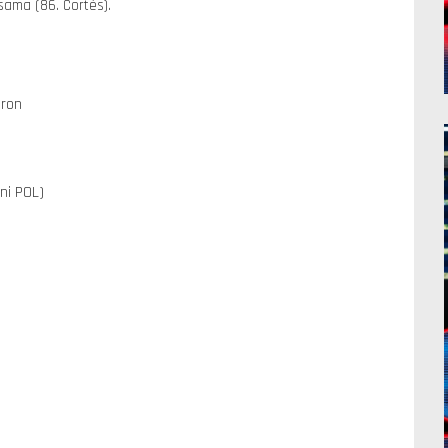
sama (86. Cortés).
eron
hni POL)