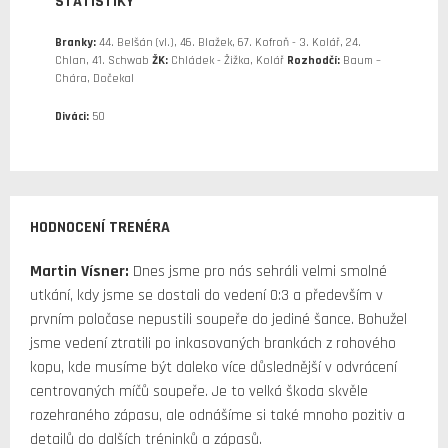
STATISTIKY
Branky:
44. Belšán (vl.), 46. Blažek, 67. Kofroň - 3. Kolář, 24.
Chlan, 41. Schwab
ŽK:
Chládek - Žižka, Kolář
Rozhodčí:
Baum –
Chára, Dočekal
Diváci:
50
HODNOCENÍ TRENÉRA
Martin Vísner:
Dnes jsme pro nás sehráli velmi smolné
utkání, kdy jsme se dostali do vedení 0:3 a především v
prvním poločase nepustili soupeře do jediné šance. Bohužel
jsme vedení ztratili po inkasovaných brankách z rohového
kopu, kde musíme být daleko více důslednější v odvrácení
centrovaných míčů soupeře. Je to velká škoda skvěle
rozehraného zápasu, ale odnášíme si také mnoho pozitiv a
detailů do dalších tréninků a zápasů.