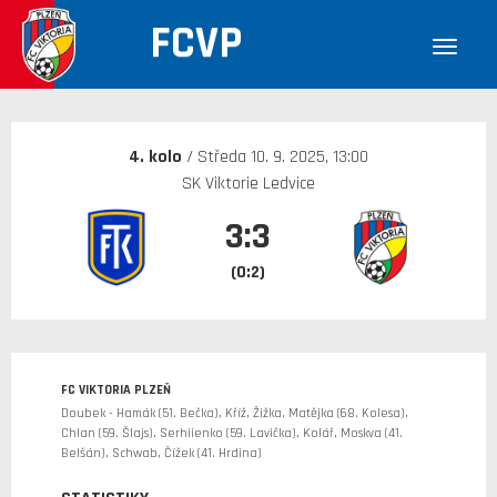
FCVP
30. 12. 1899
4. kolo
/ Středa 10. 9. 2025, 13:00
SK Viktorie Ledvice
3:3
(0:2)
FC VIKTORIA PLZEŇ
Doubek - Hamák (51. Bečka), Kříž, Žižka, Matějka (68. Kolesa),
Chlan (59. Šlajs), Serhiienko (59. Lavička), Kolář, Moskva (41.
Belšán), Schwab, Čížek (41. Hrdina)