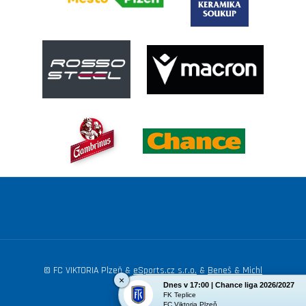
© FC VIKTORIA Plzeň &
eSports.cz s.r.o.
&
Beneš & Michl
×
Dnes v 17:00 | Chance liga 2026/2027
Nastavení cookies
FK Teplice
FC Viktoria Plzeň