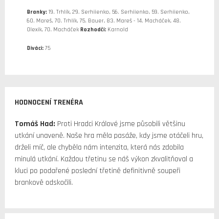
Branky:
19. Trhlík, 29. Serhiienko, 56. Serhiienko, 59. Serhiienko,
60. Mareš, 70. Trhlík, 75. Bauer, 83. Mareš - 14. Macháček, 48.
Olexik, 70. Macháček
Rozhodčí:
Karnold
Diváci:
75
HODNOCENÍ TRENÉRA
Tomáš Had:
Proti Hradci Králové jsme působili většinu
utkání unaveně. Naše hra měla pasáže, kdy jsme otáčeli hru,
drželi míč, ale chyběla nám intenzita, která nás zdobila
minulá utkání. Každou třetinu se náš výkon zkvalitňoval a
kluci po podařené poslední třetině definitivně soupeři
brankově odskočili.