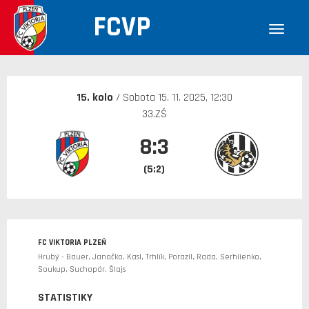
FCVP
30. 12. 1899
15. kolo
/ Sobota 15. 11. 2025, 12:30
33.ZŠ
8:3
(5:2)
FC VIKTORIA PLZEŇ
Hrubý - Bauer, Janočko, Kasl, Trhlík, Porazil, Rada, Serhiienko,
Soukup, Suchopár, Šlajs
STATISTIKY