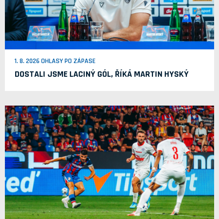
1. 8. 2026 OHLASY PO ZÁPASE
DOSTALI JSME LACINÝ GÓL, ŘÍKÁ MARTIN HYSKÝ