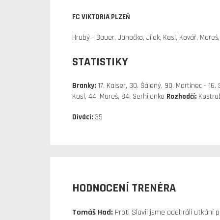
FC VIKTORIA PLZEŇ
Hrubý - Bauer, Janočko, Jílek, Kasl, Kovář, Mareš
STATISTIKY
Branky:
17. Kaiser, 30. Šálený, 90. Martinec - 16.
Kasl, 44. Mareš, 84. Serhiienko
Rozhodčí:
Kostra
Diváci:
35
HODNOCENÍ TRENÉRA
Tomáš Had:
Proti Slavii jsme odehráli utkání 