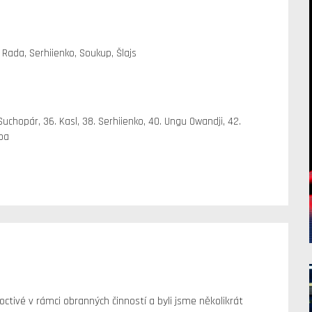
, Rada, Serhiienko, Soukup, Šlajs
 Suchopár, 36. Kasl, 38. Serhiienko, 40. Ungu Owandji, 42.
ba
poctivé v rámci obranných činností a byli jsme několikrát