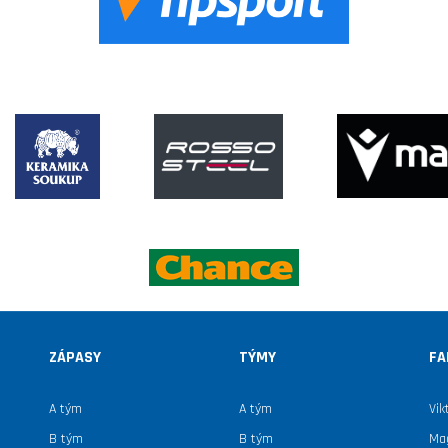
ZÁPASY
TÝMY
FA
A tým
A tým
Vik
B tým
B tým
Mag