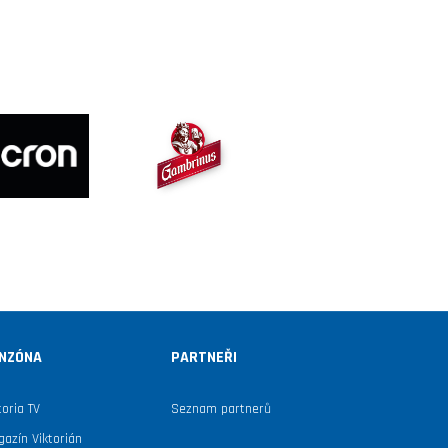
NZÓNA
PARTNEŘI
toria TV
Seznam partnerů
azín Viktorián