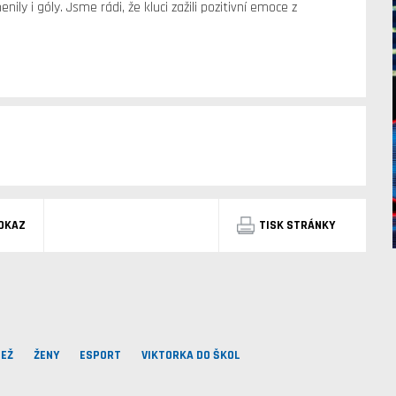
ily i góly. Jsme rádi, že kluci zažili pozitivní emoce z
DKAZ
TISK STRÁNKY
EŽ
ŽENY
ESPORT
VIKTORKA DO ŠKOL