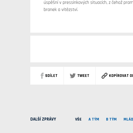
úspěšní v pressinkových situacích, z čehož pramen
branek a vítězství.
SDÍLET
TWEET
KOPÍROVAT O
DALŠÍ ZPRÁVY
VŠE
A TÝM
B TÝM
MLÁD