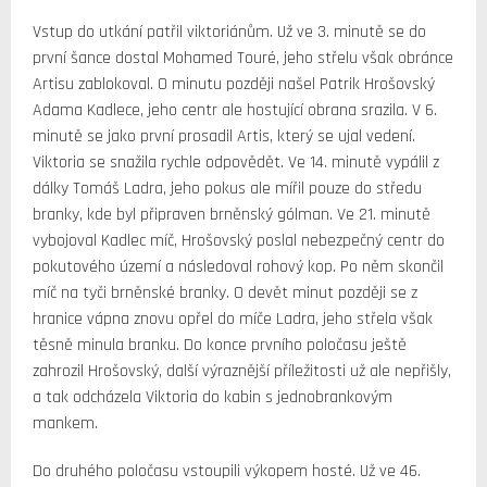
Vstup do utkání patřil viktoriánům. Už ve 3. minutě se do
první šance dostal Mohamed Touré, jeho střelu však obránce
Artisu zablokoval. O minutu později našel Patrik Hrošovský
Adama Kadlece, jeho centr ale hostující obrana srazila. V 6.
minutě se jako první prosadil Artis, který se ujal vedení.
Viktoria se snažila rychle odpovědět. Ve 14. minutě vypálil z
dálky Tomáš Ladra, jeho pokus ale mířil pouze do středu
branky, kde byl připraven brněnský gólman. Ve 21. minutě
vybojoval Kadlec míč, Hrošovský poslal nebezpečný centr do
pokutového území a následoval rohový kop. Po něm skončil
míč na tyči brněnské branky. O devět minut později se z
hranice vápna znovu opřel do míče Ladra, jeho střela však
těsně minula branku. Do konce prvního poločasu ještě
zahrozil Hrošovský, další výraznější příležitosti už ale nepřišly,
a tak odcházela Viktoria do kabin s jednobrankovým
mankem.
Do druhého poločasu vstoupili výkopem hosté. Už ve 46.