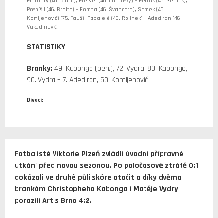
Plechatý (46. Mach), Preisler (46. Lutonský) – Petrák (46. Sedlák),
Pospíšil (46. Breite) – Fomba (46. Švancara), Samek (46.
Komljenovič) (75. Tauš), Papalelé (46. Rolinek) – Adediran (46.
Vukadinović)
STATISTIKY
Branky:
49. Kabongo (pen.), 72. Vydra, 80. Kabongo,
90. Vydra – 7. Adediran, 50. Komljenovič
Diváci:
Fotbalisté Viktorie Plzeň zvládli úvodní přípravné
utkání před novou sezonou. Po poločasové ztrátě 0:1
dokázali ve druhé půli skóre otočit a díky dvěma
brankám Christopheho Kabonga i Matěje Vydry
porazili Artis Brno 4:2.