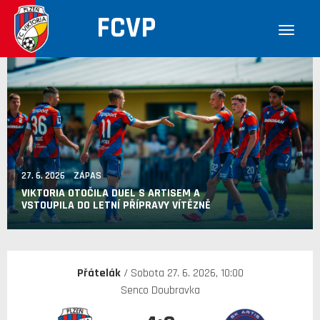
FCVP
27. 6. 2026 ZÁPAS
VIKTORIA OTOČILA DUEL S ARTISEM A
VSTOUPILA DO LETNÍ PŘÍPRAVY VÍTĚZNĚ
Přátelák
/ Sobota 27. 6. 2026, 10:00
Senco Doubravka