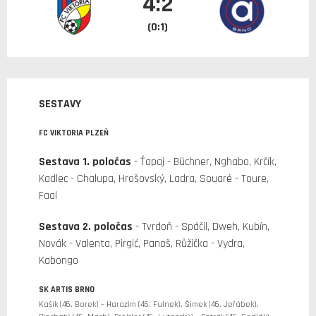
4:2
(0:1)
SESTAVY
FC VIKTORIA PLZEŇ
Sestava 1. poločas
- Ťapaj - Büchner, Nghabo, Krčík,
Kadlec - Chalupa, Hrošovský, Ladra, Souaré - Toure,
Faal
Sestava 2. poločas
- Tvrdoň - Spáčil, Dweh, Kubín,
Novák - Valenta, Pirgić, Panoš, Růžička - Vydra,
Kabongo
SK ARTIS BRNO
Kašík (46. Borek) – Harazim (46. Fulnek), Šimek (46. Jeřábek),