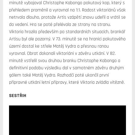
minutě vybojoval Christophe Kabongo pokutový kop, který s
přehledem proměnil a vyrovnal na 1:1. Radost viktoriánů však
netrvala dlouho, protože Artis vzápětí znovu udeřil a vrátil se
do vedení. Hra se poté přelévala ze strany na stranu.
Viktoria hrozila především po standardních situacích, brankář
Artisu byl ale pozorný. V 73. minutě se na hranici pokutového
území dostal ke střele Matěj Vydra a přesnou ranou
vyrovnal. Obrat dokonali viktoriáni v závěru utkání. V 82.
minutě vstřelil svou druhou branku Christophe Kabongo a
definitivní podobu výsledku dal v samotném závěru druhým
gólem také Matěj Vydra. Rozhodčí poté ukončil první
přípravné utkání letní přípravy, které Viktoria zvládla vítězně.
SESTŘIH