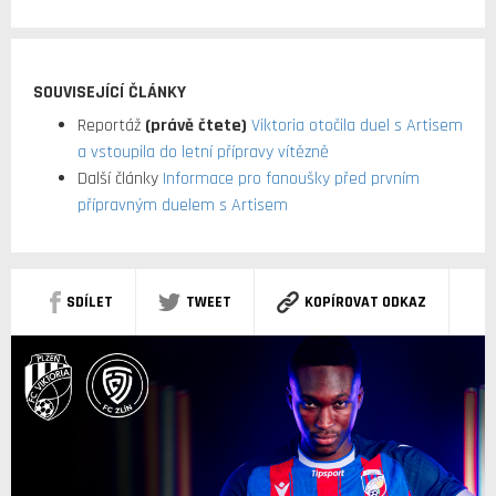
SOUVISEJÍCÍ ČLÁNKY
Reportáž
(právě čtete)
Viktoria otočila duel s Artisem
a vstoupila do letní přípravy vítězně
Další články
Informace pro fanoušky před prvním
přípravným duelem s Artisem
SDÍLET
TWEET
KOPÍROVAT ODKAZ