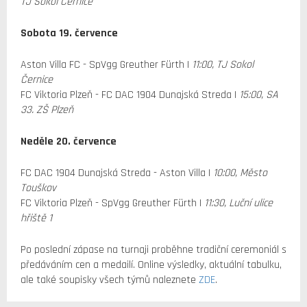
TJ Sokol Černice
Sobota 19. července
Aston Villa FC - SpVgg Greuther Fürth |
11:00, TJ Sokol
Černice
FC Viktoria Plzeň - FC DAC 1904 Dunajská Streda |
15:00, SA
33. ZŠ Plzeň
Neděle 20. července
FC DAC 1904 Dunajská Streda - Aston Villa |
10:00, Město
Touškov
FC Viktoria Plzeň - SpVgg Greuther Fürth |
11:30, Luční ulice
hřiště 1
Po poslední zápase na turnaji proběhne tradiční ceremoniál s
předáváním cen a medailí. Online výsledky, aktuální tabulku,
ale také soupisky všech týmů naleznete
ZDE
.