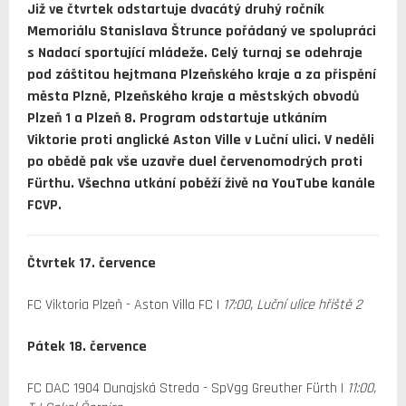
Již ve čtvrtek odstartuje dvacátý druhý ročník
Memoriálu Stanislava Štrunce pořádaný ve spolupráci
s Nadací sportující mládeže. Celý turnaj se odehraje
pod záštitou hejtmana Plzeňského kraje a za přispění
města Plzně, Plzeňského kraje a městských obvodů
Plzeň 1 a Plzeň 8. Program odstartuje utkáním
Viktorie proti anglické Aston Ville v Luční ulici. V neděli
po obědě pak vše uzavře duel červenomodrých proti
Fürthu. Všechna utkání poběží živě na YouTube kanále
FCVP.
Čtvrtek 17. července
FC Viktoria Plzeň - Aston Villa FC |
17:00, Luční ulice hřiště 2
Pátek 18. července
FC DAC 1904 Dunajská Streda - SpVgg Greuther Fürth |
11:00,