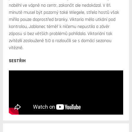
naběhl ve vápně na centr, zakončit ale nedokázal. V 81.
minutě musel být pozorný také Wiegele, střela hostů však
mířila pouze doprostřed branky. Viktoria měla utkání pod
kontrolou, Jablonec téměř k ničemu nepustila a závěr
zápasu si bez větších problémů pohlídala. Viktoriáni tak
zvítězili zaslouženě 5:0 a rozloučili se s domácí sezonou
vítězně.
SESTŘIH