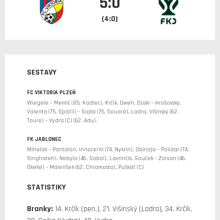
5:0
(4:0)
SESTAVY
FC VIKTORIA PLZEŇ
Wiegele – Memić (85. Kadlec), Krčík, Dweh, Doski – Hrošovský,
Valenta (75. Spáčil) – Sojka (75. Souaré), Ladra, Višinský (62.
Toure) – Vydra (C) (62. Adu).
FK JABLONEC
Mihelak – Pantalon, Innocenti (74. Nykrín), Obinaja – Polidar (74.
Singhateh), Nebyla (46. Sobol), Lavrinčík, Souček – Zorvan (46.
Okeke) – Malenšek (62. Chramosta), Puškáč (C)
STATISTIKY
Branky:
14. Krčík (pen.), 21. Višinský (Ladra), 34. Krčík,