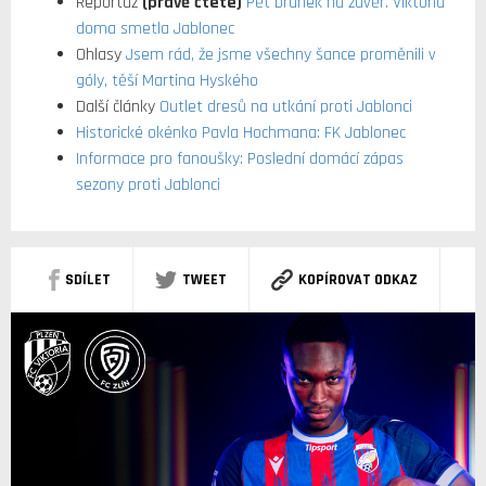
Reportáž
(právě čtete)
Pět branek na závěr. Viktoria
doma smetla Jablonec
Ohlasy
Jsem rád, že jsme všechny šance proměnili v
góly, těší Martina Hyského
Další články
Outlet dresů na utkání proti Jablonci
Historické okénko Pavla Hochmana: FK Jablonec
Informace pro fanoušky: Poslední domácí zápas
sezony proti Jablonci
SDÍLET
TWEET
KOPÍROVAT ODKAZ