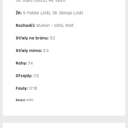
39. Sojka (Vydra), 48. Vydra
ŽK:
9. Polidar (JAB), 38. Obinaja (JAB)
Rozhodčí:
Wulkan – Váňa, Wolf.
Střely na bránu:
9:2
Střely mimo:
5:3
Rohy:
7:4
Ofsajdy:
2:0
Fauly:
12:18
Diváci:
8499