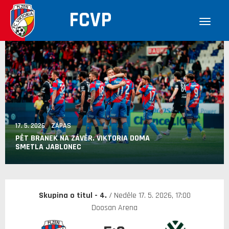
FCVP
17. 5. 2026 ZÁPAS
PĚT BRANEK NA ZÁVĚR. VIKTORIA DOMA
SMETLA JABLONEC
Skupina o titul - 4.
/ Neděle 17. 5. 2026, 17:00
Doosan Arena