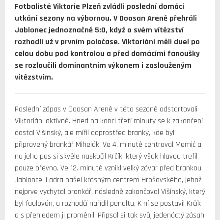
Fotbalisté Viktorie Plzeň zvládli poslední domácí
utkání sezony na výbornou. V Doosan Areně přehráli
Jablonec jednoznačně 5:0, když o svém vítězství
rozhodli už v prvním poločase. Viktoriáni měli duel po
celou dobu pod kontrolou a před domácími fanoušky
se rozloučili dominantním výkonem i zaslouženým
vítězstvím.
Poslední zápas v Doosan Areně v této sezoně odstartovali
Viktoriáni aktivně. Hned na konci třetí minuty se k zakončení
dostal Višinský, ale mířil doprostřed branky, kde byl
připravený brankář Mihelák. Ve 4. minutě centroval Memić a
na jeho pas si skvěle naskočil Krčík, který však hlavou trefil
pouze břevno. Ve 12. minutě vznikl velký závar před brankou
Jablonce. Ladra našel krásným centrem Hrošovského, jehož
nejprve vychytal brankář, následně zakončoval Višinský, který
byl faulován, a rozhodčí nařídil penaltu. K ní se postavil Krčík
a s přehledem ji proměnil. Připsal si tak svůj jedenáctý zásah