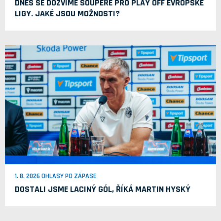
DNES SE DOZVÍME SOUPEŘE PRO PLAY OFF EVROPSKÉ
LIGY. JAKÉ JSOU MOŽNOSTI?
1. 8. 2026 OHLASY PO ZÁPASE
DOSTALI JSME LACINÝ GÓL, ŘÍKÁ MARTIN HYSKÝ