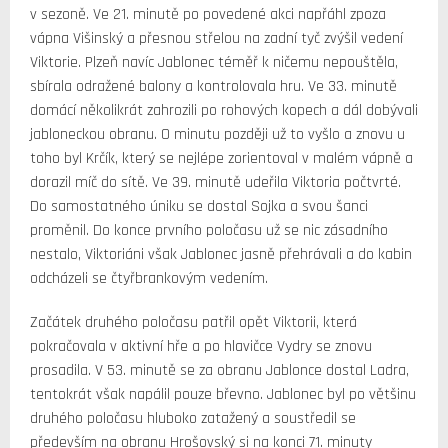
v sezoně. Ve 21. minutě po povedené akci napřáhl zpoza
vápna Višinský a přesnou střelou na zadní tyč zvýšil vedení
Viktorie. Plzeň navíc Jablonec téměř k ničemu nepouštěla,
sbírala odražené balony a kontrolovala hru. Ve 33. minutě
domácí několikrát zahrozili po rohových kopech a dál dobývali
jabloneckou obranu. O minutu později už to vyšlo a znovu u
toho byl Krčík, který se nejlépe zorientoval v malém vápně a
dorazil míč do sítě. Ve 39. minutě udeřila Viktoria počtvrté.
Do samostatného úniku se dostal Sojka a svou šanci
proměnil. Do konce prvního poločasu už se nic zásadního
nestalo, Viktoriáni však Jablonec jasně přehrávali a do kabin
odcházeli se čtyřbrankovým vedením.
Začátek druhého poločasu patřil opět Viktorii, která
pokračovala v aktivní hře a po hlavičce Vydry se znovu
prosadila. V 53. minutě se za obranu Jablonce dostal Ladra,
tentokrát však napálil pouze břevno. Jablonec byl po většinu
druhého poločasu hluboko zatažený a soustředil se
především na obranu Hrošovský si na konci 71. minuty